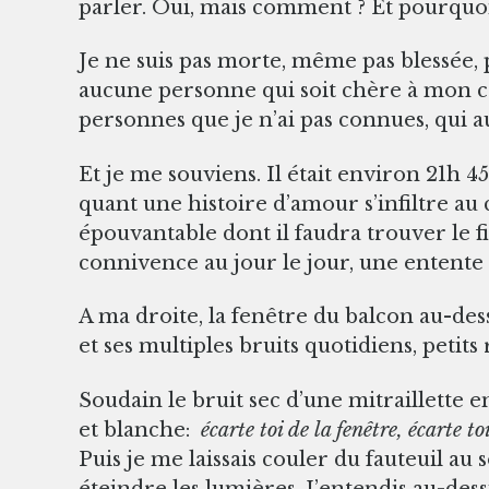
parler. Oui, mais comment ? Et pourquo
Je ne suis pas morte, même pas blessée, p
aucune personne qui soit chère à mon c
personnes que je n’ai pas connues, qui 
Et je me souviens. Il était environ 21h 45, 
quant une histoire d’amour s’infiltre au 
épouvantable dont il faudra trouver le f
connivence au jour le jour, une entente se
A ma droite, la fenêtre du balcon au-dessu
et ses multiples bruits quotidiens, petits
Soudain le bruit sec d’une mitraillette en
et blanche:
écarte toi de la fenêtre, écarte to
Puis je me laissais couler du fauteuil a
éteindre les lumières. J’entendis au-dess