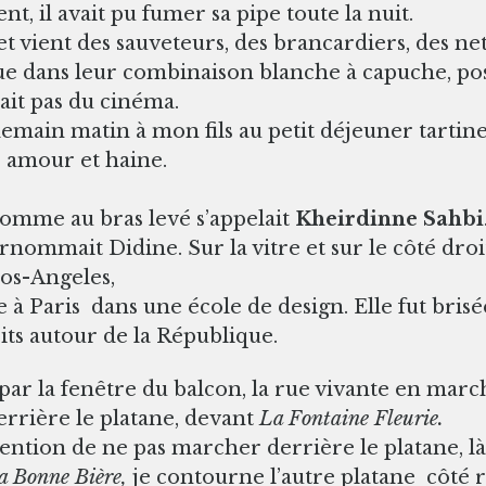
ent, il avait pu fumer sa pipe toute la nuit.
 et vient des sauveteurs, des brancardiers, des ne
fique dans leur combinaison blanche à capuche, p
tait pas du cinéma.
endemain matin à mon fils au petit déjeuner tart
e amour et haine.
’homme au bras levé s’appelait
Kheirdinne Sahbi
 surnommait Didine. Sur la vitre et sur le côté dro
Los-Angeles,
e à Paris dans une école de design. Elle fut brisé
its autour de la République.
 par la fenêtre du balcon, la rue vivante en marc
rrière le platane, devant
La Fontaine Fleurie.
ttention de ne pas marcher derrière le platane, l
a Bonne Bière,
je contourne l’autre platane côté ru