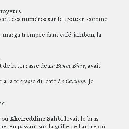
ttoyeurs.
osant des numéros sur le trottoir, comme
ine-marga trempée dans café-jambon, la
.
it de la terrasse de
La Bonne Bière
, avait
e à la terrasse du café
Le Carillon.
Je
he.
à où
Kheireddine Sahbi
levait le bras.
e, en passant sur la grille de l’arbre où