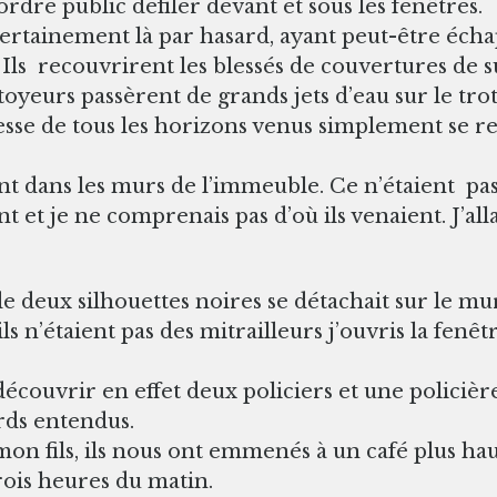
ordre public défiler devant et sous les fenêtres.
ertainement là par hasard, ayant peut-être échapp
Ils recouvrirent les blessés de couvertures de su
ettoyeurs passèrent de grands jets d’eau sur le tro
eunesse de tous les horizons venus simplement se r
 dans les murs de l’immeuble. Ce n’étaient pas d
t et je ne comprenais pas d’où ils venaient. J’all
 de deux silhouettes noires se détachait sur le m
 n’étaient pas des mitrailleurs j’ouvris la fenêt
découvrir en effet deux policiers et une policière,
urds entendus.
n fils, ils nous ont emmenés à un café plus hau
ois heures du matin.