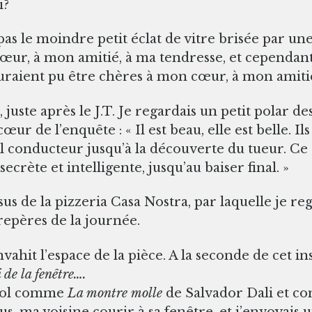
i?
as le moindre petit éclat de vitre brisée par une 
œur, à mon amitié, à ma tendresse, et cependan
auraient pu être chères à mon cœur, à mon amitié
juste après le J.T. Je regardais un petit polar des 
cœur de l’enquête : « Il est beau, elle est belle. 
il conducteur jusqu’à la découverte du tueur. Ce 
crète et intelligente, jusqu’au baiser final. »
s de la pizzeria Casa Nostra, par laquelle je rega
 repères de la journée.
vahit l’espace de la pièce. A la seconde de cet ins
i de la fenêtre….
u sol comme
La montre molle
de Salvador Dali et com
us, ma voisine courir à sa fenêtre, et j’envoyais