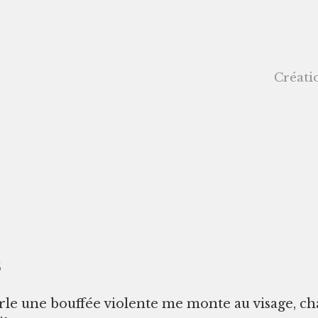
Créati
 novembre 2015
arle une bouffée violente me monte au visage, chau