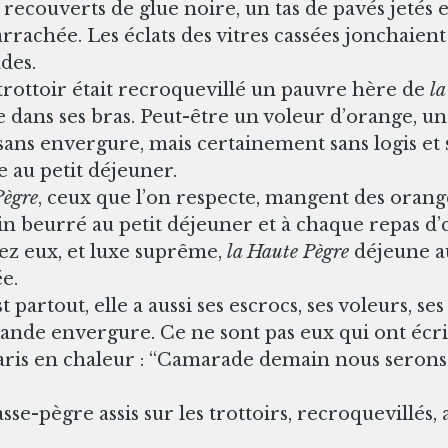
 recouverts de glue noire, un tas de pavés jetés 
arrachée. Les éclats des vitres cassées jonchaient l
des.
trottoir était recroquevillé un pauvre hère de
la
e dans ses bras. Peut-être un voleur d’orange, un
sans envergure, mais certainement sans logis et 
e au petit déjeuner.
Pègre
, ceux que l’on respecte, mangent des orang
ain beurré au petit déjeuner et à chaque repas d’
hez eux, et luxe suprême,
la Haute Pègre
déjeune a
e.
 partout, elle a aussi ses escrocs, ses voleurs, se
rande envergure. Ce ne sont pas eux qui ont écri
aris en chaleur : “Camarade demain nous serons 
asse-pègre assis sur les trottoirs, recroquevillés,