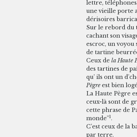
lettre, téléphones
une vieille porte 
dérisoires barrica
Sur le rebord du 
cachant son visag
escroc, un voyou 
de tartine beurré
Ceux de
la Haute 
des tartines de p
qu’ ils ont un d’c
Pègre
est bien logé
La Haute Pègre est
ceux-là sont de g
cette phrase de P
1
monde”
.
C’est ceux de la b
par terre.