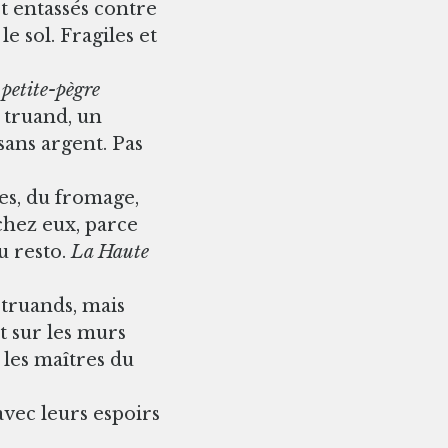
et entassés contre
e sol. Fragiles et
 petite-pègre
 truand, un
sans argent. Pas
es, du fromage,
chez eux, parce
u resto.
La Haute
s truands, mais
t sur les murs
les maîtres du
 avec leurs espoirs